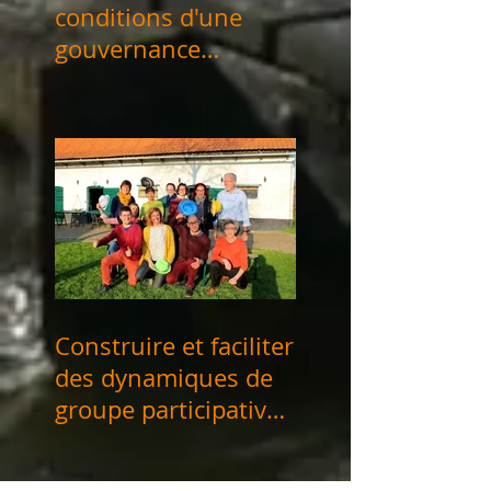
conditions d'une
gouvernance
partagée" les 13, 14
et 28/06/2024
Construire et faciliter
des dynamiques de
groupe participatives
et productives 4, 5 &
12 avril 2024