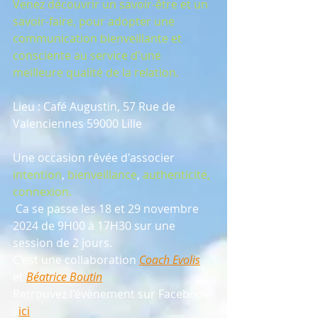
Venez découvrir un savoir-être et un 
savoir-faire, pour adopter une 
communication bienveillante et 
consciente au service d'une 
meilleure qualité de la relation.
Lieu : 
Café Augustin, 57 Rue de 
Valenciennes 59000 Lille
Une occasion rêvée d'associer 
intention
, 
bienveillance
, 
authenticité, 
connexion.
 Ca se passe les 18 et 29 novembre  
2024 de 9H00 à 17H30 sur une 
session de 2 jours.
C'est une collaboration 
Coach Evolis
et 
Béatrice Boutin
Retrouvez l'évènement sur Facebook 
: 
ici