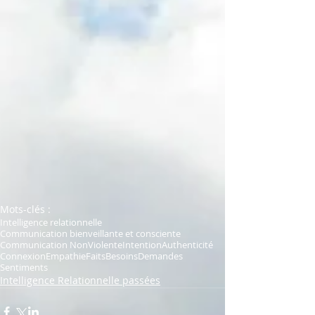
Mots-clés :
Intelligence relationnelle
Communication bienveillante et consciente
Communication NonViolente
Intention
Authenticité
Connexion
Empathie
Faits
Besoins
Demandes
Sentiments
Intelligence Relationnelle passées