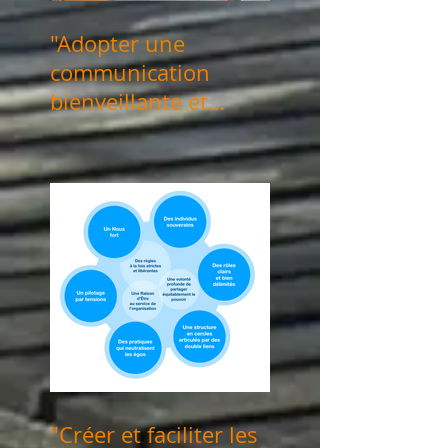
"Adopter une
communication
bienveillante et
consciente" les 24
mai & 04 juin 2024
"Créer et faciliter les