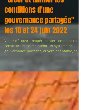
"Créer et animer les
conditions d'une
gouvernance partagée"
les 10 et 24 juin 2022
Venez découvrir /expérimenter comment co-
construire et co-maintenir un système de
gouvernance partagée, ouvert, adaptable, selon
un mode...