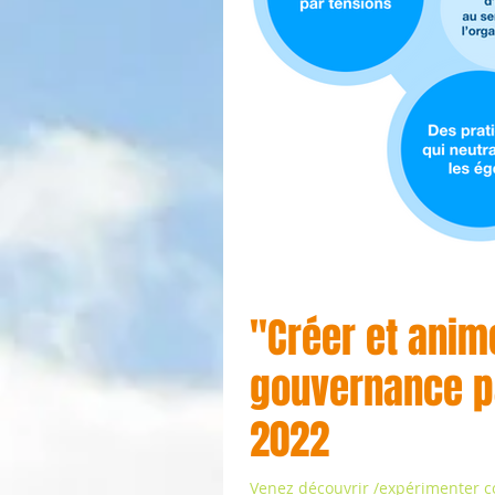
"Créer et anim
gouvernance pa
2022
Venez découvrir /expérimenter c