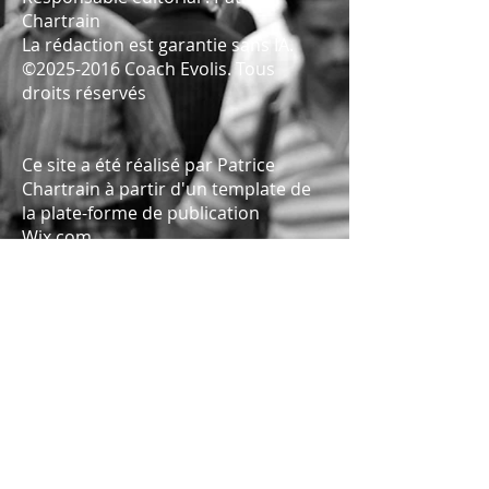
Chartrain
La rédaction est garantie sans IA.
©
2025-2016
Coach Evolis. Tous
droits réservés
Ce site a été réalisé par Patrice
Chartrain à partir d'un template de
la plate-forme de publication
Wix.com
Pour contacter le webmaster, merci
d'utiliser le formulaire de contact.
Coach Evolis est hébergé
juridiquement par la C.A.E.
GrandsEnsemble
,
SCOP SA à capital variable,
Bazaar St So,
292 rue Camille Guérin