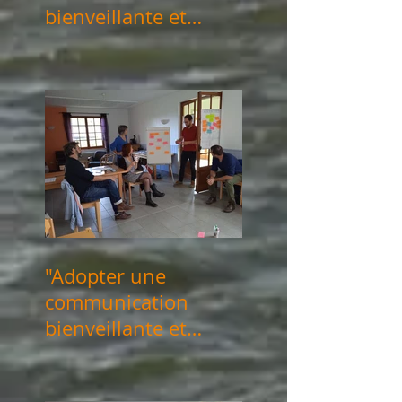
bienveillante et
consciente" les 21 &
28 novembre 2025
"Adopter une
communication
bienveillante et
consciente" les 12 &
20 juin 2025