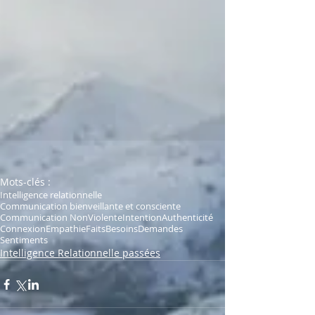
Mots-clés :
Intelligence relationnelle
Communication bienveillante et consciente
Communication NonViolente
Intention
Authenticité
Connexion
Empathie
Faits
Besoins
Demandes
Sentiments
Intelligence Relationnelle passées