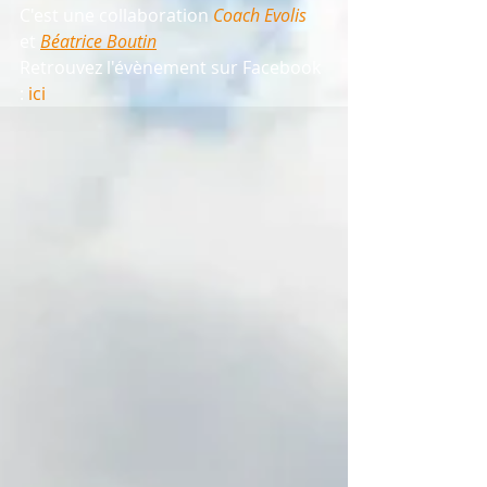
C'est une collaboration 
Coach Evolis
et 
B
éatrice Boutin
Retrouvez l'évènement sur Facebook 
: 
ici