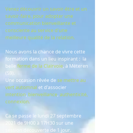
Venez découvrir un savoir-être et un 
savoir-faire, pour adopter une 
communication bienveillante et 
consciente au service d'une 
meilleure qualité de la relation.
Nous avons la chance de vivre cette 
formation dans un lieu inspirant :  la 
belle 
ferme de la Clairvoie
, à Méteren 
(59).
Une occasion rêvée de
 se mettre au 
vert automnal 
et d'associer 
intention
, 
bienveillance
, 
authenticité, 
connexion.
Ca se passe le lundi 27 septembre 
2021 de 9H00 à 17H30 sur une 
session découverte de 1 jour.