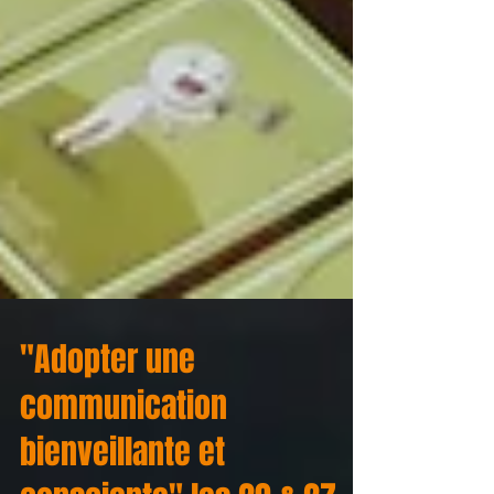
"Adopter une
communication