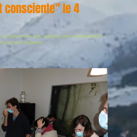
t consciente" le 4
t un savoir-faire, pour adopter une communication
rvice d'une meilleure...