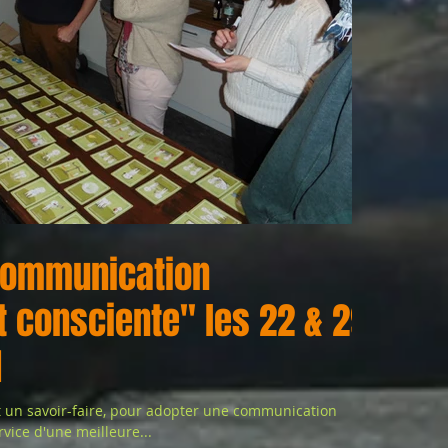
communication
t consciente" les 22 & 29
1
t un savoir-faire, pour adopter une communication
rvice d'une meilleure...