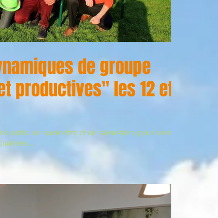
ynamiques de groupe
et productives" les 12 et
s outils, un savoir-être et un savoir-faire, pour animer
patives,...